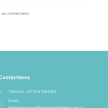
a un comentario.
Contáctenos
Teléfono: +57 318 3364363
Email:
atencionusuario@cscneurodinamia.com.co