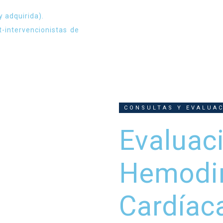
y adquirida).
-intervencionistas de
CONSULTAS Y EVALUA
Evaluac
Hemodi
Cardíac