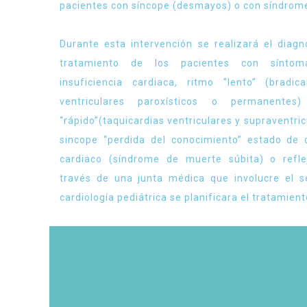
pacientes con síncope (desmayos) o con síndrome
Durante esta intervención se realizará el diagn
tratamiento de los pacientes con síntom
insuficiencia cardiaca, ritmo “lento” (bradic
ventriculares paroxísticos o permanentes
“rápido”(taquicardias ventriculares y supraventri
sincope “perdida del conocimiento” estado de 
cardiaco (síndrome de muerte súbita) o refle
través de una junta médica que involucre el se
cardiología pediátrica se planificara el tratamient