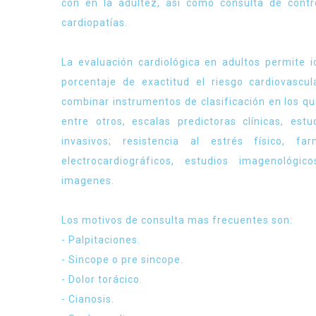
con en la adultez, así como consulta de contr
cardiopatías.
La evaluación cardiológica en adultos permite i
porcentaje de exactitud el riesgo cardiovascu
combinar instrumentos de clasificación en los q
entre otros, escalas predictoras clínicas, estu
invasivos; resistencia al estrés físico, far
electrocardiográficos, estudios imagenológi
imagenes.
Los motivos de consulta mas frecuentes son:
- Palpitaciones.
- Sincope o pre sincope.
- Dolor torácico.
- Cianosis.