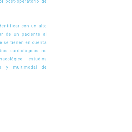
ol post-operatorio de
dentificar con un alto
lar de un paciente al
ue se tienen en cuenta
dios cardiológicos no
macológico, estudios
cos y multimodal de