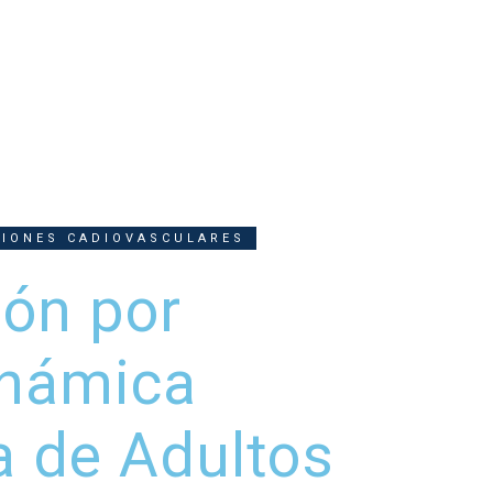
CIONES CADIOVASCULARES
ión por
námica
a de Adultos