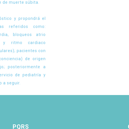
 de muerte súbita.
óstico y propondrá el
as referidos como:
ardia, bloqueos atrio
) y ritmo cardiaco
culares); pacientes con
conciencia) de origen
jo; posteriormente a
rvicio de pediatría y
o a seguir.
PQRS