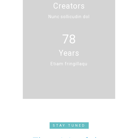
Creators
Nunc sollicudin dol
78
Years
Etiam fringillaqu
STAY TUNED