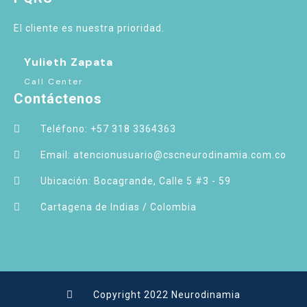
El cliente es nuestra prioridad.
Yulieth Zapata
Call Center
Contáctenos
Teléfono: +57 318 3364363
Email: atencionusuario@cscneurodinamia.com.co
Ubicación: Bocagrande, Calle 5 #3 - 59
Cartagena de Indias / Colombia
Copyright 2022 Neurodinamia